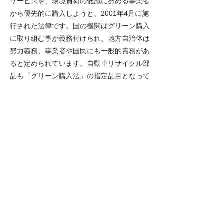
サービスを、環境負荷の低減に努める事業者
から優先的に購入しようと、2001年4月に施
行された法律です。国の機関はグリーン購入
に取り組む事が義務付けられ、地方自治体は
努力義務、事業者や国民にも一般的責務があ
ると定められています。自動車リサイクル部
品も「グリーン購入法」の指定品目となって
います。
当社での実績
2025年度 CO2削減量 278,577.3kg
新品部品を利用した場合と比較して、ス
ギの木 約19,898本分のCO2削減になり
ました。
※新品部品の製造流通過程と中古部品の生
産商品化流通過程のCO2排出量を比較し、
リサイクル部品の利用が新品部品と比べた